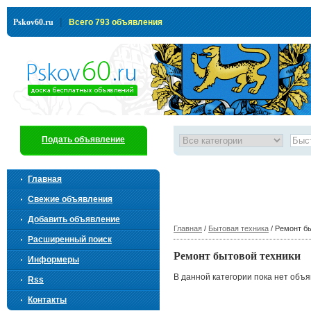
|
Pskov60.ru
Всего 793 объявления
Подать объявление
Главная
Свежие объявления
Добавить объявление
Главная
/
Бытовая техника
/ Ремонт б
Расширенный поиск
Ремонт бытовой техники
Информеры
В данной категории пока нет объ
Rss
Контакты