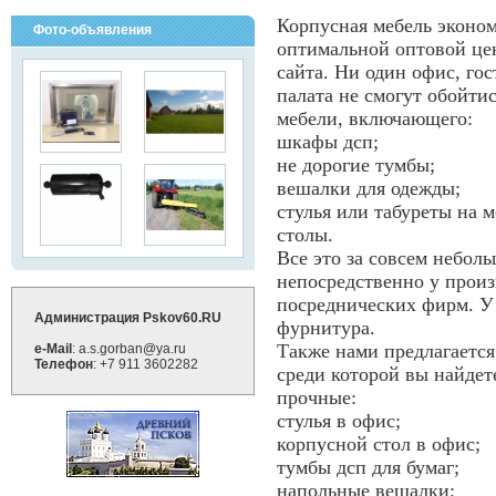
Корпусная мебель эконом
Фото-объявления
оптимальной оптовой цен
сайта. Ни один офис, го
палата не смогут обойти
мебели, включающего:
шкафы дсп;
не дорогие тумбы;
вешалки для одежды;
стулья или табуреты на м
столы.
Все это за совсем небол
непосредственно у произ
посреднических фирм. У 
Администрация Pskov60.RU
фурнитура.
Также нами предлагаетс
e-Mail
: a.s.gorban@ya.ru
Телефон
: +7 911 3602282
среди которой вы найдет
прочные:
стулья в офис;
корпусной стол в офис;
тумбы дсп для бумаг;
напольные вешалки;