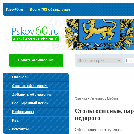
|
Pskov60.ru
Всего 793 объявления
Подать объявление
Главная
Свежие объявления
Добавить объявление
Главная
/
Интерьер
/
Мебель
Расширенный поиск
Столы офисные, пар
Информеры
недорого
Rss
Контакты
Объявление не актуально