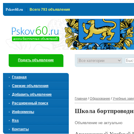
|
Pskov60.ru
Всего 793 объявления
Подать объявление
Главная
Свежие объявления
Добавить объявление
Главная
/
Образование
/
Учебные зав
Расширенный поиск
Школа бортпроводн
Информеры
Rss
Объявление не актуально
Контакты