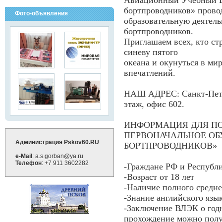
Авиационный Учебный 
бортпроводников» прово
Фото-объявления
образовательную деятель
бортпроводников.
Приглашаем всех, кто ст
синеву пятого
океана и окунуться в ми
впечатлений.
НАШ АДРЕС: Санкт-Петерб
этаж, офис 602.
ИНФОРМАЦИЯ ДЛЯ П
ПЕРВОНАЧАЛЬНОЕ ОБ
Администрация Pskov60.RU
БОРТПРОВОДНИКОВ»
e-Mail
: a.s.gorban@ya.ru
Телефон
: +7 911 3602282
-Граждане РФ и Республ
-Возраст от 18 лет
-Наличие полного средне
-Знание английского язы
-Заключение ВЛЭК о годн
прохождение можно по