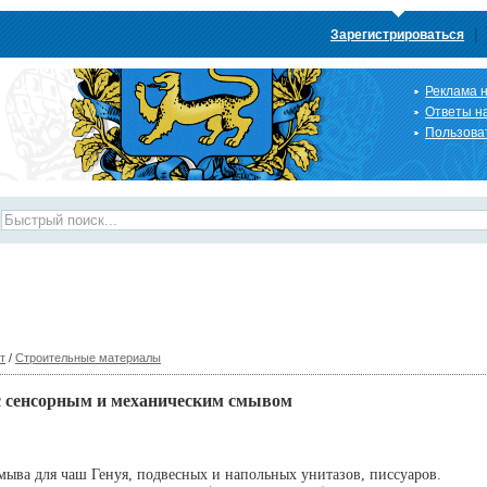
|
Зарегистрироваться
Реклама н
Ответы н
Пользова
т
/
Строительные материалы
с сенсорным и механическим смывом
мыва для чаш Генуя, подвесных и напольных унитазов, писсуаров.