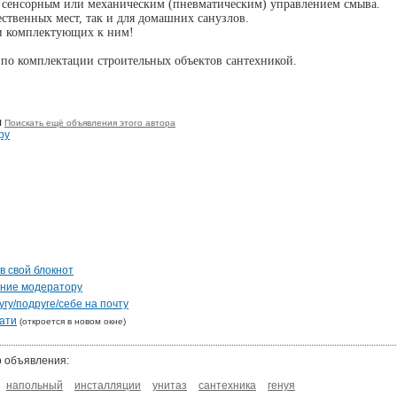
 сенсорным или механическим (пневматическим) управлением смыва.
ственных мест, так и для домашних санузлов.
 и комплектующих к ним!
 по комплектации строительных объектов сантехникой.
я
Поискать ещё объявления этого автора
ру
в свой блокнот
ение модератору
гу/подруге/себе на почту
ати
(откроется в новом окне)
о объявления:
напольный
инсталляции
унитаз
сантехника
генуя