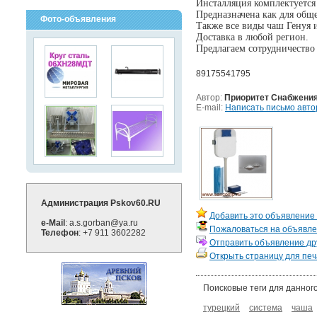
Инсталляция комплектуется
Предназначена как для обще
Фото-объявления
Также все виды чаш Генуя
Доставка в любой регион.
Предлагаем сотрудничество
89175541795
Автор:
Приоритет Снабжени
E-mail:
Написать письмо авто
Администрация Pskov60.RU
Добавить это объявление 
e-Mail
: a.s.gorban@ya.ru
Пожаловаться на объявл
Телефон
: +7 911 3602282
Отправить объявление дру
Открыть страницу для печ
Поисковые теги для данног
турецкий
система
чаша