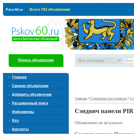
|
Pskov60.ru
Всего 793 объявления
Подать объявление
Главная
Свежие объявления
Добавить объявление
Главная
/
Строительство и ремонт
/
Ст
Расширенный поиск
Сэндвич панели PIR 
Информеры
Rss
Объявление не актуально
Контакты