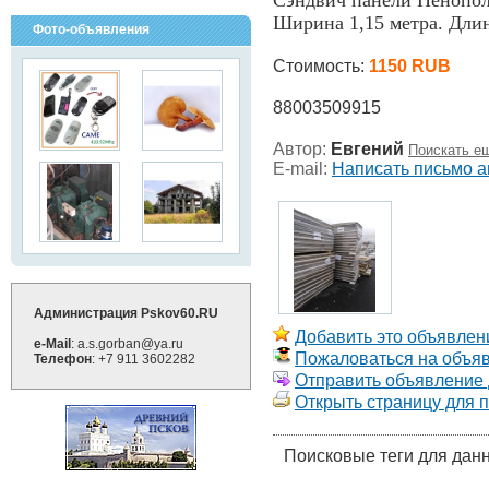
Сэндвич панели Пенопол
Ширина 1,15 метра. Длин
Фото-объявления
Стоимость:
1150 RUB
88003509915
Автор:
Евгений
Поискать ещ
E-mail:
Написать письмо а
Администрация Pskov60.RU
Добавить это объявлени
e-Mail
: a.s.gorban@ya.ru
Пожаловаться на объя
Телефон
: +7 911 3602282
Отправить объявление д
Открыть страницу для 
Поисковые теги для дан