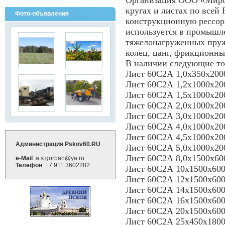
Организация ООО «Миров
кругах и листах по всей 
Фото-объявления
конструкционную рессор
используется в промышл
тяжелонагруженных пруж
колец, цанг, фрикционны
В наличии следующие т
Лист 60С2А 1,0х350х200
Лист 60С2А 1,2х1000х20
Лист 60С2А 1,5х1000х20
Лист 60С2А 2,0х1000х20
Лист 60С2А 3,0х1000х20
Лист 60С2А 4,0х1000х20
Лист 60С2А 4,5х1000х20
Администрация Pskov60.RU
Лист 60С2А 5,0х1000х20
Лист 60С2А 8,0х1500х60
e-Mail
: a.s.gorban@ya.ru
Телефон
: +7 911 3602282
Лист 60С2А 10х1500х60
Лист 60С2А 12х1500х60
Лист 60С2А 14х1500х60
Лист 60С2А 16х1500х60
Лист 60С2А 20х1500х60
Лист 60С2А 25х450х180