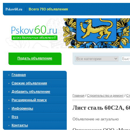
|
Pskov60.ru
Всего 793 объявления
Подать объявление
Главная
Свежие объявления
Добавить объявление
Главная
/
Строительство и ремонт
/
Ст
Расширенный поиск
Лист сталь 60С2А, 6
Информеры
Rss
Объявление не актуально
Контакты