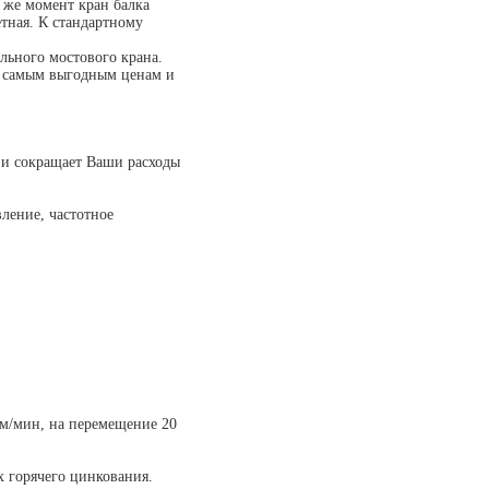
т же момент кран балка
етная. К стандартному
льного мостового крана.
по самым выгодным ценам и
 и сокращает Ваши расходы
ление, частотное
 м/мин, на перемещение 20
 горячего цинкования.