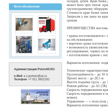
складов, цехов. Кран балка 
может быть трех типов: кра
Фото-объявления
грузоподъемному оборудова
Стоимость кран балки типов
Запросив у нас цену на кр
срокам.
ПРЕИМУЩЕСТВА мостовых о
• краны изготавливаются с
на обслуживание;
• короткие сроки изготовле
• возможность укомплектова
регулирование, тормоз на 
• изготовление кранов с н
Варианты исполнения: под
Администрация Pskov60.RU
Технические характеристик
Грузоподъёмность – до 10 т
e-Mail
: a.s.gorban@ya.ru
Пролет моста – до 28,5 м.
Телефон
: +7 911 3602282
Высота подъёма груза – до 
Режим работы – до А5 (5К)
Скорость передвижения кра
Скорость передвижения и по
м/мин).
Управление — с пола (или
Варианты исполнение кран