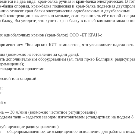
делится на два вида: кран-балка ручная и кран-балка электрическая. В то
н-балка опорная, кран-балка подвесная и кран-балка подвесная двухпрол
нию относят кран балки электрические однобалочные и двухбалочные.
ой конструкции значительно меньше, если сравнивать её с ценой специа
ан балку, Вы увидите, что купить кран-балку в нашей компании можно 
днобалочных кранов (кран-балок) ООО «БТ КРАН»:
 применением *Болгарских КИТ комплектов, что увеличивает надежность
ния (возможно изготовление за один день);
ть дополнительным оборудованием (эл. тали пр-во Болгария, радиоуправ
перемещение);
естандартными пролетами.
весной или опорный.
и:
н.
36 м.
на — 30 м/мин (возможно частотное регулирование)
дъема тали – задается заводом изготовителем (стандартная: на подъем 8
 дублирующие радиоуправление)
а — общепромышленное, химзащищенное исполнение для работы в цехах