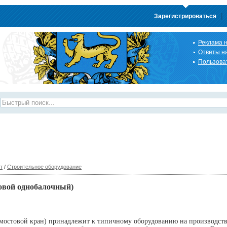
|
Зарегистрироваться
Реклама н
Ответы н
Пользова
т
/
Строительное оборудование
овой однобалочный)
мостовой кран) принадлежит к типичному оборудованию на производств