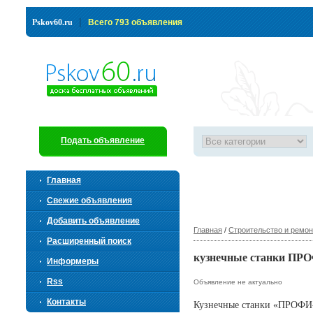
|
Pskov60.ru
Всего 793 объявления
Подать объявление
Главная
Свежие объявления
Добавить объявление
Главная
/
Строительство и ремон
Расширенный поиск
кузнечные станки ПР
Информеры
Rss
Объявление не актуально
Контакты
Кузнечные станки «ПРОФИ-5