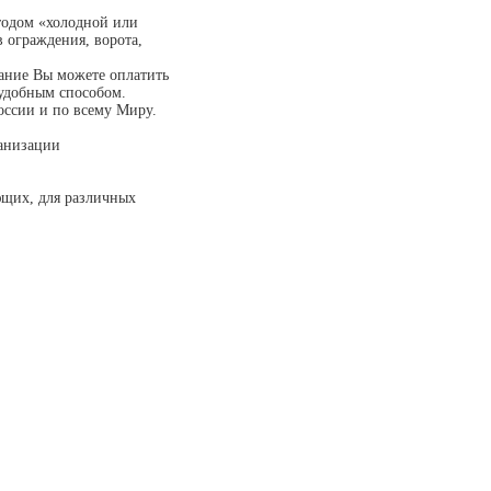
тодом «холодной или
 ограждения, ворота,
вание Вы можете оплатить
 удобным способом.
ссии и по всему Миру.
ганизации
ющих, для различных