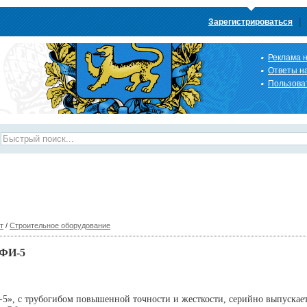
|
Зарегистрироваться
Реклама н
Ответы н
Пользова
т
/
Строительное оборудование
ОФИ-5
», с трубогибом повышенной точности и жесткости, серийно выпускает 