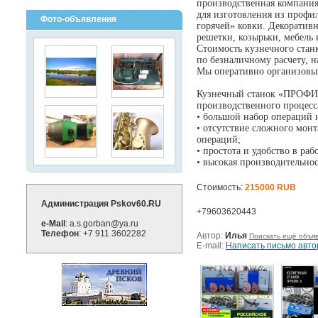
производственная компания
для изготовления из профи
Фото-объявления
горячей» ковки. Декоратив
решетки, козырьки, мебель и
Стоимость кузнечного стан
по безналичному расчету, 
Мы оперативно организовы
Кузнечный станок «ПРОФИ-5
производственного процесс
• большой набор операций 
• отсутствие сложного мон
операций;
• простота и удобство в раб
• высокая производительно
Стоимость:
215000 RUB
Администрация Pskov60.RU
+79603620443
e-Mail
: a.s.gorban@ya.ru
Телефон
: +7 911 3602282
Автор:
Илья
Поискать ещё объяв
E-mail:
Написать письмо авто