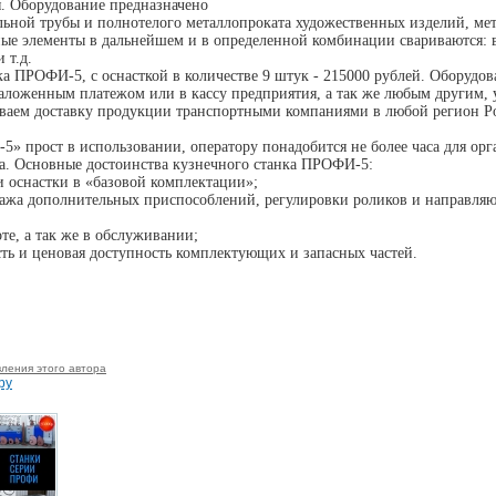
. Оборудование предназначено
льной трубы и полнотелого металлопроката художественных изделий, ме
ные элементы в дальнейшем и в определенной комбинации свариваются: в
 т.д.
ка ПРОФИ-5, с оснасткой в количестве 9 штук - 215000 рублей. Оборудо
наложенным платежом или в кассу предприятия, а так же любым другим,
ваем доставку продукции транспортными компаниями в любой регион Ро
» прост в использовании, оператору понадобится не более часа для ор
а. Основные достоинства кузнечного станка ПРОФИ-5:
и оснастки в «базовой комплектации»;
тажа дополнительных приспособлений, регулировки роликов и направля
оте, а так же в обслуживании;
сть и ценовая доступность комплектующих и запасных частей.
ления этого автора
ру