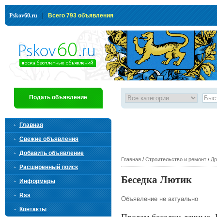
|
Pskov60.ru
Всего 793 объявления
Подать объявление
Главная
Свежие объявления
Добавить объявление
Главная
/
Строительство и ремонт
/
Др
Расширенный поиск
Беседка Лютик
Информеры
Rss
Объявление не актуально
Контакты