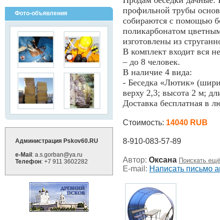
Продам беседки дачные. 
профильной трубы основ
Фото-объявления
собираются с помощью бо
поликарбонатом цветным
изготовлены из струганн
В комплект входит вся н
– до 8 человек.
В наличие 4 вида:
- Беседка «Лютик» (шир
верху 2,3; высота 2 м; дл
Доставка бесплатная в л
Стоимость:
14040 RUB
8-910-083-57-89
Администрация Pskov60.RU
e-Mail
: a.s.gorban@ya.ru
Автор:
Оксана
Поискать ещё
Телефон
: +7 911 3602282
E-mail:
Написать письмо а