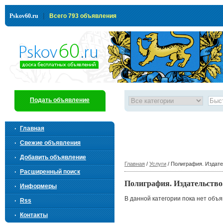
|
Pskov60.ru
Всего 793 объявления
Подать объявление
Главная
Свежие объявления
Добавить объявление
Главная
/
Услуги
/ Полиграфия. Издате
Расширенный поиск
Полиграфия. Издательство
Информеры
В данной категории пока нет объ
Rss
Контакты