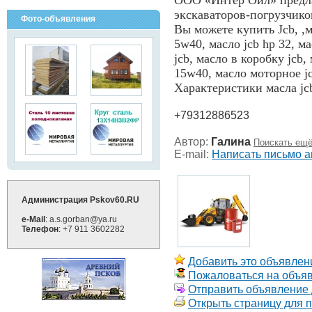
ООО «Интер Оил» предла
экскаваторов-погрузчико
Фото-объявления
Вы можете купить Jcb, ,м
5w40, масло jcb hp 32, м
jcb, масло в коробку jcb,
15w40, масло моторное j
Характеристики масла jcb
+79312886523
Автор:
Галина
Поискать ещё
E-mail:
Написать письмо а
Администрация Pskov60.RU
e-Mail
: a.s.gorban@ya.ru
Телефон
: +7 911 3602282
Добавить это объявлени
Пожаловаться на объя
Отправить объявление д
Открыть страницу для 