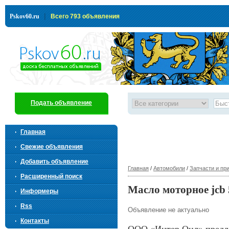
|
Pskov60.ru
Всего 793 объявления
Подать объявление
Главная
Свежие объявления
Добавить объявление
Главная
/
Автомобили
/
Запчасти и пр
Расширенный поиск
Масло моторное jcb
Информеры
Rss
Объявление не актуально
Контакты